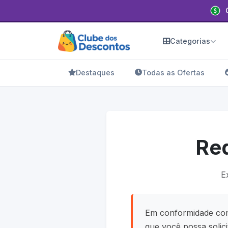
Categorias
Destaques
Todas as Ofertas
Req
E
Em conformidade c
que você possa solic