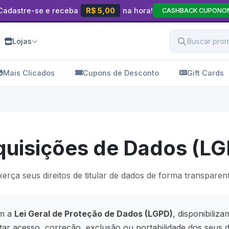
Cadastre-se e receba
R$ 5,00
na hora!
CASHBACK CUPONO
Lojas
Mais Clicados
Cupons de Desconto
Gift Cards
uisições de Dados (LG
xerça seus direitos de titular de dados de forma transparent
om a
Lei Geral de Proteção de Dados (LGPD)
, disponibiliz
itar acesso, correção, exclusão ou portabilidade dos seus 