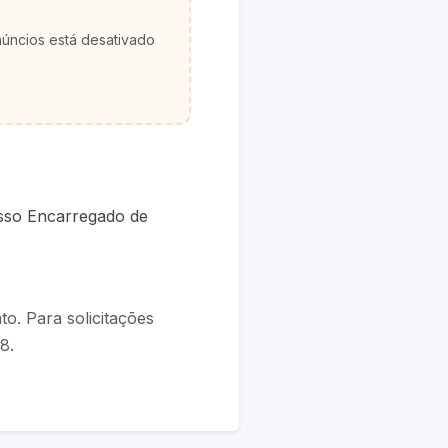
núncios está desativado
osso Encarregado de
to. Para solicitações
8.