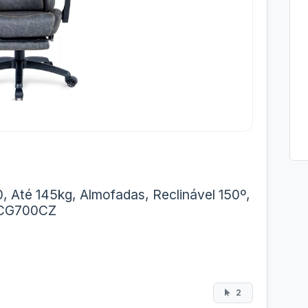
 Até 145kg, Almofadas, Reclinável 150º,
 HCG700CZ
2