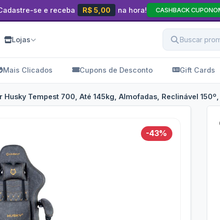
Cadastre-se e receba
R$ 5,00
na hora!
CASHBACK CUPONO
Lojas
Mais Clicados
Cupons de Desconto
Gift Cards
 Husky Tempest 700, Até 145kg, Almofadas, Reclinável 150º
-43%