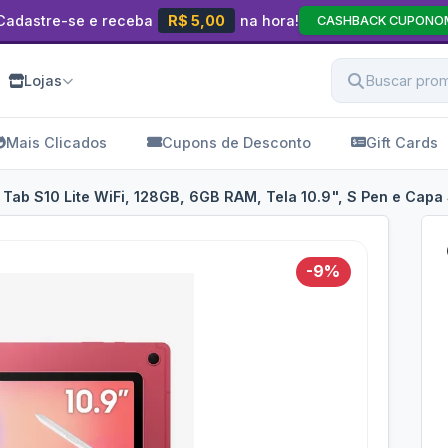
Cadastre-se e receba
R$ 5,00
na hora!
CASHBACK CUPONO
Lojas
Mais Clicados
Cupons de Desconto
Gift Cards
Tab S10 Lite WiFi, 128GB, 6GB RAM, Tela 10.9", S Pen e Cap
-9%