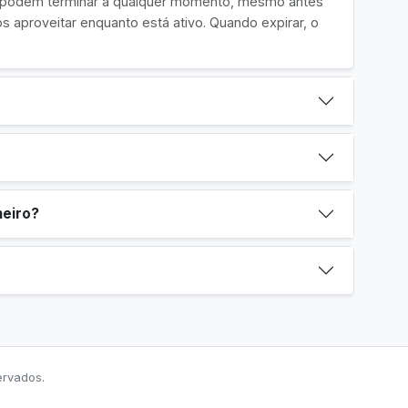
e podem terminar a qualquer momento, mesmo antes
 aproveitar enquanto está ativo. Quando expirar, o
heiro?
ervados.