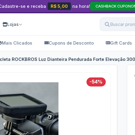
Cadastre-se e receba
R$ 5,00
na hora!
CASHBACK CUPONO
Lojas
Mais Clicados
Cupons de Desconto
Gift Cards
icleta ROCKBROS Luz Dianteira Pendurada Forte Elevação 30
-54%