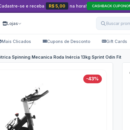
Cadastre-se e receba
R$ 5,00
na hora!
CASHBACK CUPONO
Lojas
Mais Clicados
Cupons de Desconto
Gift Cards
trica Spinning Mecanica Roda Inércia 13kg Sprint Odin Fit
-43%