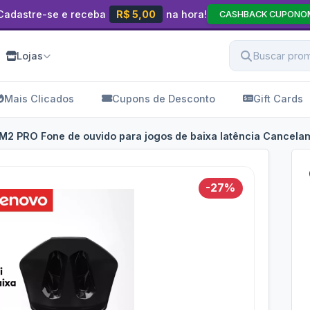
Cadastre-se e receba
R$ 5,00
na hora!
CASHBACK CUPONO
Lojas
Mais Clicados
Cupons de Desconto
Gift Cards
2 PRO Fone de ouvido para jogos de baixa latência Cancelame
-27%