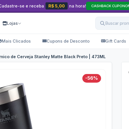
Cadastre-se e receba
R$ 5,00
na hora!
CASHBACK CUPONO
Lojas
Mais Clicados
Cupons de Desconto
Gift Cards
ico de Cerveja Stanley Matte Black Preto | 473ML
-56%