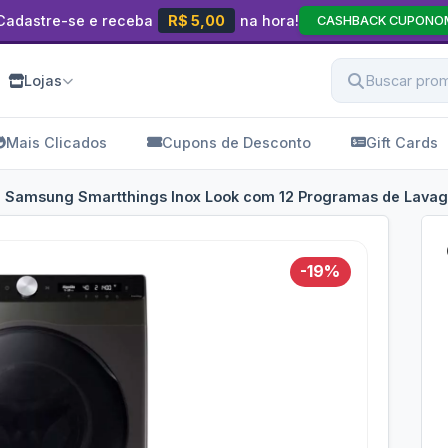
Cadastre-se e receba
R$ 5,00
na hora!
CASHBACK CUPONO
Lojas
Mais Clicados
Cupons de Desconto
Gift Cards
Kg Samsung Smartthings Inox Look com 12 Programas de Lava
-19%