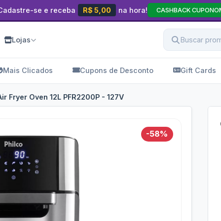
Cadastre-se e receba
R$ 5,00
na hora!
CASHBACK CUPONO
Lojas
Mais Clicados
Cupons de Desconto
Gift Cards
 Air Fryer Oven 12L PFR2200P - 127V
-58%