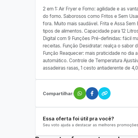
2 em 1: Air Fryer e Forno: agilidade e as vant
do forno. Saborosos como Fritos e Sem Usar
fora. Muito mais saudável. Frita e Assa Sem 
tipos de alimentos. Capacidade para 12 Litros:
Digital com 9 Funções Pré-definidas: fácil m
receitas. Função Desidratar: realça o sabor d
Função Reaquecer: mais praticidade no dia 
automático. Controle de Temperatura Ajust
assadeiras rasas, 1 cesto antiaderente de 4,0
Compartilhar:
Essa oferta foi útil pra você?
Seu voto ajuda a destacar as melhores promoções 