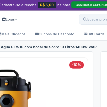
Cadastre-se e receba
R$ 5,00
na hora!
CASHBACK CUPONO
Lojas
Mais Clicados
Cupons de Desconto
Gift Cards
e Água GTW10 com Bocal de Sopro 10 Litros 1400W WAP
-10%