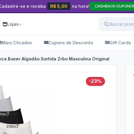
Cadastre-se e receba
R$ 5,00
na hora!
CASHBACK CUPONO
Lojas
Mais Clicados
Cupons de Desconto
Gift Cards
eca Boxer Algodão Sortida Zrbo Masculina Original
-23%