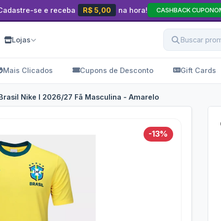
Cadastre-se e receba
R$ 5,00
na hora!
CASHBACK CUPONO
Lojas
Mais Clicados
Cupons de Desconto
Gift Cards
rasil Nike I 2026/27 Fã Masculina - Amarelo
-13%