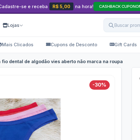
Cadastre-se e receba
R$ 5,00
na hora!
CASHBACK CUPONO
Lojas
Mais Clicados
Cupons de Desconto
Gift Cards
 fio dental de algodão vies aberto não marca na roupa
-30%