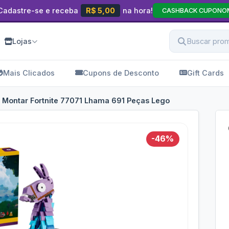
Cadastre-se e receba
R$ 5,00
na hora!
CASHBACK CUPONO
Lojas
Mais Clicados
Cupons de Desconto
Gift Cards
 Montar Fortnite 77071 Lhama 691 Peças Lego
-46%