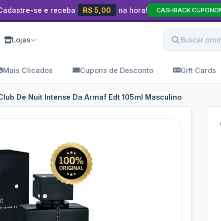
Cadastre-se e receba
R$ 5,00
na hora!
CASHBACK CUPONO
Lojas
Mais Clicados
Cupons de Desconto
Gift Cards
lub De Nuit Intense Da Armaf Edt 105ml Masculino