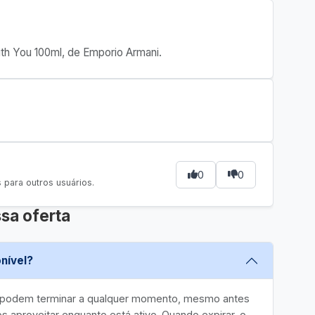
ith You 100ml, de Emporio Armani.
0
0
para outros usuários.
sa oferta
nível?
e podem terminar a qualquer momento, mesmo antes
 aproveitar enquanto está ativo. Quando expirar, o